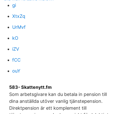
gi
XtxZq
UrMvf
kO
iZV
fCC
ouY
583- Skattenytt.fm
Som arbetsgivare kan du betala in pension till
dina anställda utöver vanlig tjänstepension.
Direktpension är ett komplement till