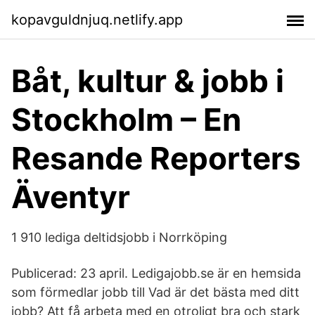
kopavguldnjuq.netlify.app
Båt, kultur & jobb i
Stockholm – En
Resande Reporters
Äventyr
1 910 lediga deltidsjobb i Norrköping
Publicerad: 23 april. Ledigajobb.se är en hemsida
som förmedlar jobb till Vad är det bästa med ditt
jobb? Att få arbeta med en otroligt bra och stark